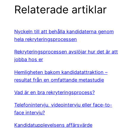
b
dI
Relaterade artiklar
o
n
o
Nyckeln till att behålla kandidaterna genom
k
hela rekryteringsprocessen
Rekryteringsprocessen avslöjar hur det är att
jobba hos er
Hemligheten bakom kandidatattraktion –
resultat från en omfattande metastudie
Vad är en bra rekryteringsprocess?
Telefonintervju, videointervju eller face-to-
face intervju?
Kandidatupplevelsens affärsvärde