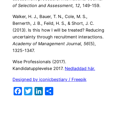
of Selection and Assessment, 12
, 149-159.
Walker, H. J., Bauer, T. N., Cole, M. S.,
Bernerth, J. B., Feild, H. S., & Short, J. C.
(2013). Is this how I will be treated? Reducing
uncertainty through recruitment interactions.
Academy of Management Journal, 56
(5),
1325-1347.
Wise Professionals (2017).
Kandidatupplevelse 2017.
Nedladdad här.
Designed by iconicbestiary / Freepik
F
T
Li
D
a
w
n
el
c
itt
k
a
e
er
e