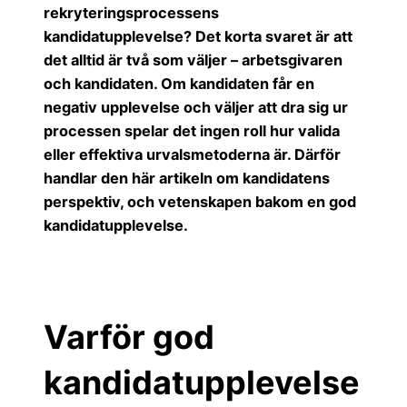
c
itt
k
a
rekryteringsprocessens
e
er
e
kandidatupplevelse? Det korta svaret är att
b
dI
det alltid är två som väljer – arbetsgivaren
o
n
och kandidaten. Om kandidaten får en
negativ upplevelse och väljer att dra sig ur
o
processen spelar det ingen roll hur valida
k
eller effektiva urvalsmetoderna är. Därför
handlar den här artikeln om kandidatens
perspektiv, och vetenskapen bakom en god
kandidatupplevelse.
Varför god
kandidatupplevelse