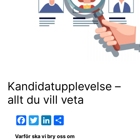
Kandidatupplevelse –
allt du vill veta
F
T
Li
D
a
w
n
el
Varför ska vi bry oss om