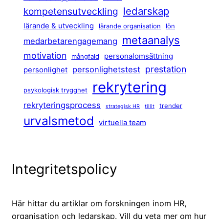
ledarskap
kompetensutveckling
lärande & utveckling
lärande organisation
lön
metaanalys
medarbetarengagemang
motivation
personalomsättning
mångfald
prestation
personlighetstest
personlighet
rekrytering
psykologisk trygghet
rekryteringsprocess
trender
strategisk HR
tillit
urvalsmetod
virtuella team
Integritetspolicy
Här hittar du artiklar om forskningen inom HR,
organisation och ledarskap. Vill du veta mer om hur