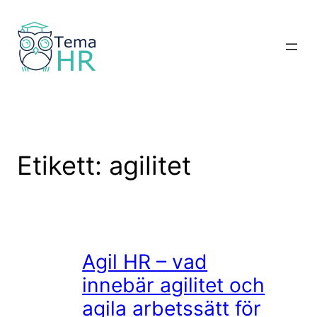
Hoppa
till
innehåll
Etikett:
agilitet
Agil HR – vad
innebär agilitet och
agila arbetssätt för