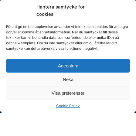
Hantera samtycke för
Arbetsmiljö & Kultur
cookies
Belöning
För att ge en bra upplevelse använder vi teknik som cookies för att lagra
Evidensbaserad HR
och/eller komma åt enhetsinformation. När du samtycker till dessa
Lärande & Utveckling
tekniker kan vi behandla data som surfbeteende eller unika ID:n på
denna webbplats. Om du inte samtycker eller om du återkallar ditt
Ledarskap
samtycke kan detta påverka vissa funktioner negativt.
Mångfald & Inkludering
Rekrytering
Acceptera
Strategisk HR
Trender & Rapporter
Neka
Visa preferenser
Cookie Policy
Prenumerera
Vill du få den senaste HR-forskningen direkt i din