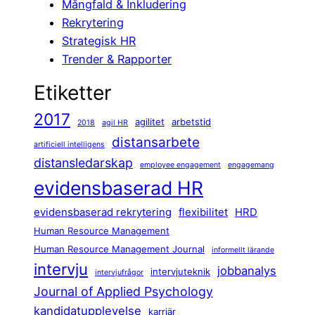
Mångfald & Inkludering
Rekrytering
Strategisk HR
Trender & Rapporter
Etiketter
2017
agilitet
arbetstid
2018
agil HR
distansarbete
artificiell intelligens
distansledarskap
employee engagement
engagemang
evidensbaserad HR
evidensbaserad rekrytering
flexibilitet
HRD
Human Resource Management
Human Resource Management Journal
informellt lärande
intervju
jobbanalys
intervjuteknik
intervjufrågor
Journal of Applied Psychology
kandidatupplevelse
karriär