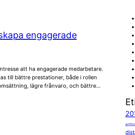
 skapa engagerade
s intresse att ha engagerade medarbetare.
ill bättre prestationer, både i rollen
lomsättning, lägre frånvaro, och bättre…
Et
20
artific
dis