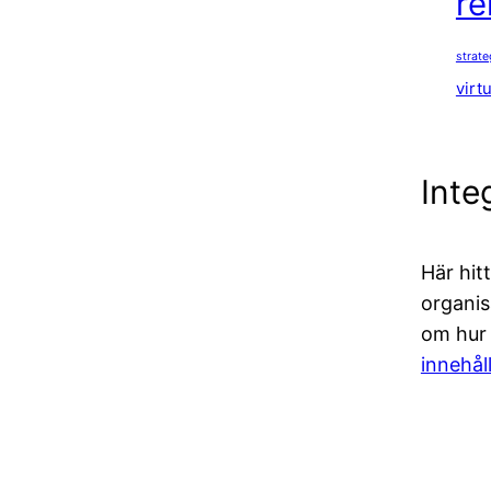
re
strat
virt
Inte
Här hit
organis
om hur v
innehål