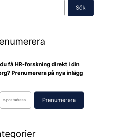
Sök
renumerera
l du få HR-forskning direkt i din
org? Prenumerera på nya inlägg
:
tegorier