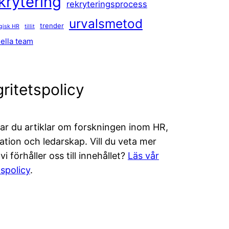
krytering
rekryteringsprocess
urvalsmetod
trender
egisk HR
tillit
uella team
gritetspolicy
tar du artiklar om forskningen inom HR,
ation och ledarskap. Vill du veta mer
i förhåller oss till innehållet?
Läs vår
lspolicy
.