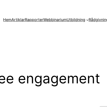
Hem
Artiklar
Rapporter
Webbinarium
Utbildning
Rådgivnin
ee engagement