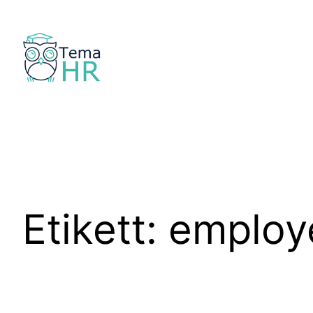
Hoppa
till
innehåll
Etikett:
employ