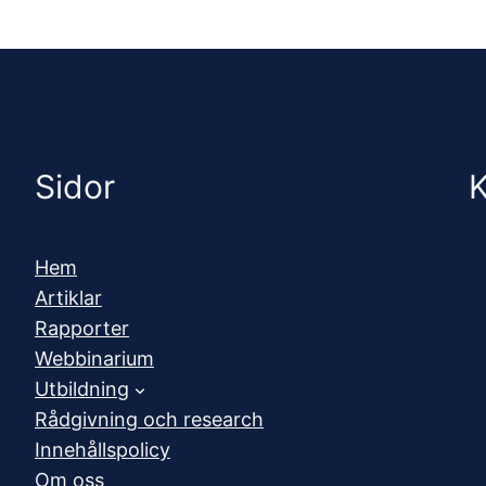
Sidor
K
Hem
Artiklar
Rapporter
Webbinarium
Utbildning
Rådgivning och research
Innehållspolicy
Om oss