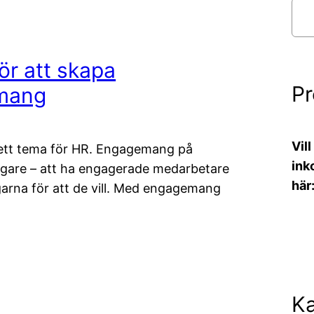
S
ö
k
för att skapa
P
mang
Vil
ett tema för HR. Engagemang på
ink
ktigare – att ha engagerade medarbetare
här
arna för att de vill. Med engagemang
Ka