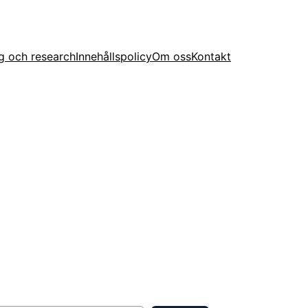
g och research
Innehållspolicy
Om oss
Kontakt