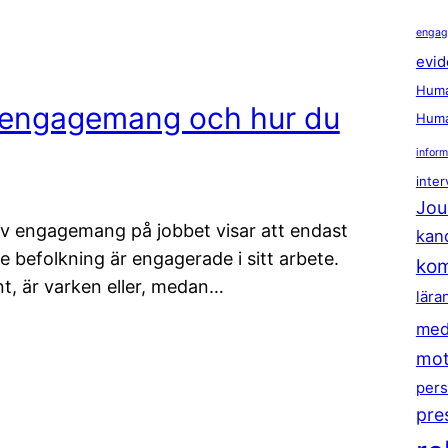
enga
evid
Huma
a engagemang och hur du
Huma
inform
inter
Jou
v engagemang på jobbet visar att endast
kan
 befolkning är engagerade i sitt arbete.
kom
t, är varken eller, medan…
lära
med
mot
pers
pre