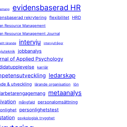
evidensbaserad HR
gemang
ensbaserad rekrytering
flexibilitet
HRD
n Resource Management
n Resource Management Journal
intervju
ellt lärande
intervjufrågor
jobbanalys
vjuteknik
rnal of Applied Psychology
didatupplevelse
karriär
ledarskap
petensutveckling
nde & utveckling
lärande organisation
lön
metaanalys
arbetarengagemang
ivation
personalomsättning
mångfald
personlighetstest
onlighet
station
psykologisk trygghet