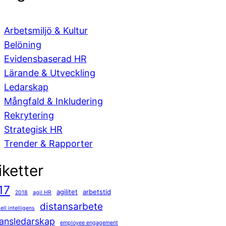
Arbetsmiljö & Kultur
Belöning
Evidensbaserad HR
Lärande & Utveckling
Ledarskap
Mångfald & Inkludering
Rekrytering
Strategisk HR
Trender & Rapporter
iketter
17
agilitet
arbetstid
2018
agil HR
distansarbete
iell intelligens
tansledarskap
employee engagement