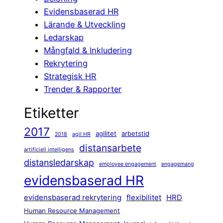
Evidensbaserad HR
Lärande & Utveckling
Ledarskap
Mångfald & Inkludering
Rekrytering
Strategisk HR
Trender & Rapporter
Etiketter
2017
agilitet
arbetstid
2018
agil HR
distansarbete
artificiell intelligens
distansledarskap
employee engagement
engagemang
evidensbaserad HR
evidensbaserad rekrytering
flexibilitet
HRD
Human Resource Management