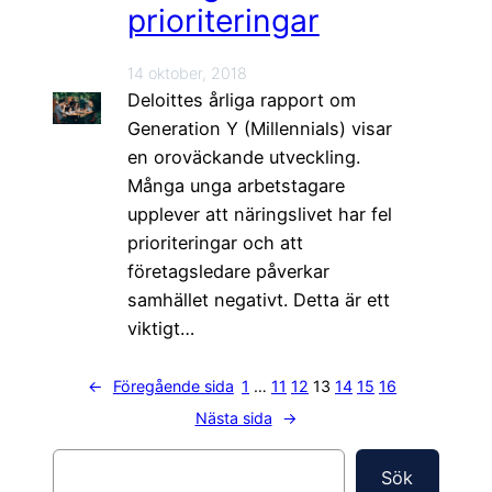
prioriteringar
14 oktober, 2018
Deloittes årliga rapport om
Generation Y (Millennials) visar
en oroväckande utveckling.
Många unga arbetstagare
upplever att näringslivet har fel
prioriteringar och att
företagsledare påverkar
samhället negativt. Detta är ett
viktigt…
←
Föregående sida
1
…
11
12
13
14
15
16
Nästa sida
→
S
Sök
ö