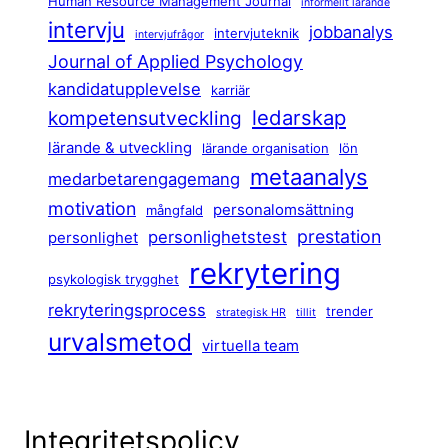
Human Resource Management Journal
informellt lärande
intervju
jobbanalys
intervjuteknik
intervjufrågor
Journal of Applied Psychology
kandidatupplevelse
karriär
ledarskap
kompetensutveckling
lärande & utveckling
lärande organisation
lön
metaanalys
medarbetarengagemang
motivation
personalomsättning
mångfald
prestation
personlighetstest
personlighet
rekrytering
psykologisk trygghet
rekryteringsprocess
trender
strategisk HR
tillit
urvalsmetod
virtuella team
Integritetspolicy