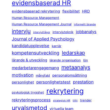
evidensbaserad HR
evidensbaserad rekrytering
flexibilitet
HRD
Human Resource Management
Human Resource Management Journal
informellt lärande
intervju
jobbanalys
intervjuteknik
intervjufrågor
Journal of Applied Psychology
kandidatupplevelse
karriär
ledarskap
kompetensutveckling
lärande & utveckling
lärande organisation
lön
metaanalys
medarbetarengagemang
motivation
personalomsättning
mångfald
prestation
personlighetstest
personlighet
rekrytering
psykologisk trygghet
rekryteringsprocess
trender
strategisk HR
tillit
urvalsmetod
virtuella team