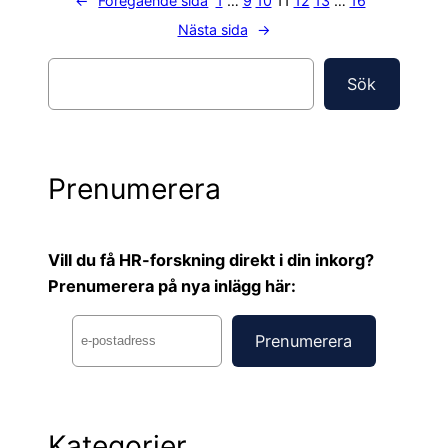
←
Föregående sida
1
…
9
10
11
12
13
…
16
Nästa sida
→
S
Sök
ö
k
Prenumerera
Vill du få HR-forskning direkt i din inkorg?
Prenumerera på nya inlägg här:
Kategorier