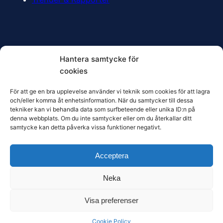
Prenumerera
Hantera samtycke för
cookies
Vill du få den senaste HR-forskningen direkt i din
För att ge en bra upplevelse använder vi teknik som cookies för att lagra
och/eller komma åt enhetsinformation. När du samtycker till dessa
inkorg? Prenumerera på nya inlägg här:
tekniker kan vi behandla data som surfbeteende eller unika ID:n på
denna webbplats. Om du inte samtycker eller om du återkallar ditt
samtycke kan detta påverka vissa funktioner negativt.
Acceptera
Neka
© 2023 Tema HR
Visa preferenser
Cookie Policy