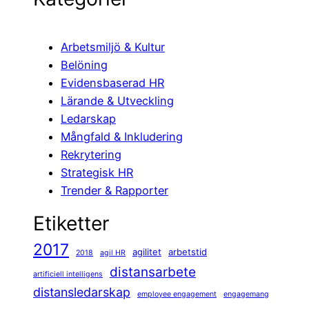
Arbetsmiljö & Kultur
Belöning
Evidensbaserad HR
Lärande & Utveckling
Ledarskap
Mångfald & Inkludering
Rekrytering
Strategisk HR
Trender & Rapporter
Etiketter
2017
agilitet
arbetstid
2018
agil HR
distansarbete
artificiell intelligens
distansledarskap
employee engagement
engagemang