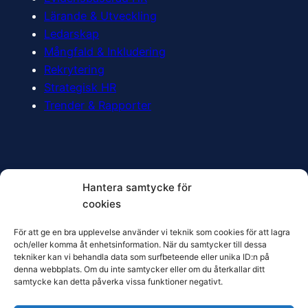
Lärande & Utveckling
Ledarskap
Mångfald & Inkludering
Rekrytering
Strategisk HR
Trender & Rapporter
Prenumerera
Hantera samtycke för
cookies
Vill du få den senaste HR-forskningen direkt i din
För att ge en bra upplevelse använder vi teknik som cookies för att lagra
och/eller komma åt enhetsinformation. När du samtycker till dessa
inkorg? Prenumerera på nya inlägg här:
tekniker kan vi behandla data som surfbeteende eller unika ID:n på
denna webbplats. Om du inte samtycker eller om du återkallar ditt
samtycke kan detta påverka vissa funktioner negativt.