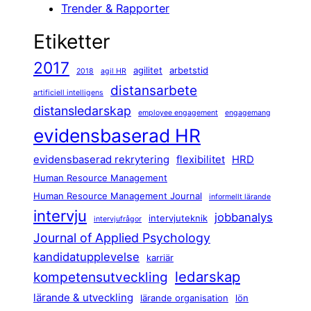
Trender & Rapporter
Etiketter
2017
agilitet
arbetstid
2018
agil HR
distansarbete
artificiell intelligens
distansledarskap
employee engagement
engagemang
evidensbaserad HR
evidensbaserad rekrytering
flexibilitet
HRD
Human Resource Management
Human Resource Management Journal
informellt lärande
intervju
jobbanalys
intervjuteknik
intervjufrågor
Journal of Applied Psychology
kandidatupplevelse
karriär
ledarskap
kompetensutveckling
lärande & utveckling
lärande organisation
lön