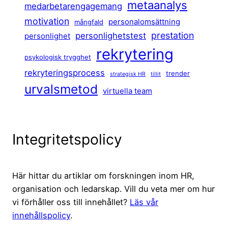
metaanalys
medarbetarengagemang
motivation
personalomsättning
mångfald
prestation
personlighetstest
personlighet
rekrytering
psykologisk trygghet
rekryteringsprocess
trender
strategisk HR
tillit
urvalsmetod
virtuella team
Integritetspolicy
Här hittar du artiklar om forskningen inom HR,
organisation och ledarskap. Vill du veta mer om hur
vi förhåller oss till innehållet?
Läs vår
innehållspolicy
.