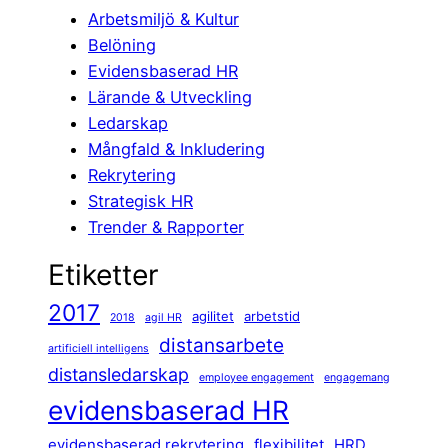
Arbetsmiljö & Kultur
Belöning
Evidensbaserad HR
Lärande & Utveckling
Ledarskap
Mångfald & Inkludering
Rekrytering
Strategisk HR
Trender & Rapporter
Etiketter
2017
agilitet
arbetstid
2018
agil HR
distansarbete
artificiell intelligens
distansledarskap
employee engagement
engagemang
evidensbaserad HR
evidensbaserad rekrytering
flexibilitet
HRD