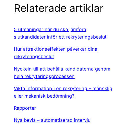
b
dI
Relaterade artiklar
o
n
o
5 utmaningar när du ska jämföra
k
slutkandidater inför ett rekryteringsbeslut
Hur attraktionseffekten påverkar dina
rekryteringsbeslut
Nyckeln till att behålla kandidaterna genom
hela rekryteringsprocessen
Vikta information i en rekrytering – mänsklig
eller mekanisk bedömning?
Rapporter
Nya bevis – automatiserad intervju