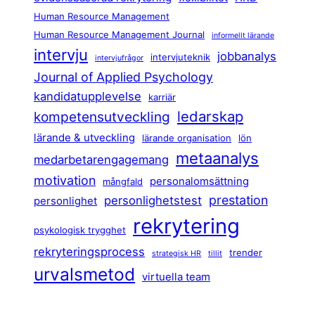
Human Resource Management
Human Resource Management Journal
informellt lärande
intervju
jobbanalys
intervjuteknik
intervjufrågor
Journal of Applied Psychology
kandidatupplevelse
karriär
ledarskap
kompetensutveckling
lärande & utveckling
lärande organisation
lön
metaanalys
medarbetarengagemang
motivation
personalomsättning
mångfald
prestation
personlighetstest
personlighet
rekrytering
psykologisk trygghet
rekryteringsprocess
trender
strategisk HR
tillit
urvalsmetod
virtuella team