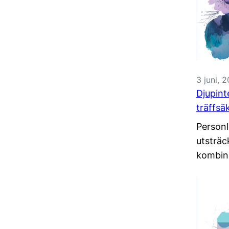
3 juni, 
Djupint
träffsä
Personl
utsträc
kombin