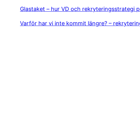
o
Glastaket – hur VD och rekryteringsstrategi 
k
Varför har vi inte kommit längre? – rekryteri