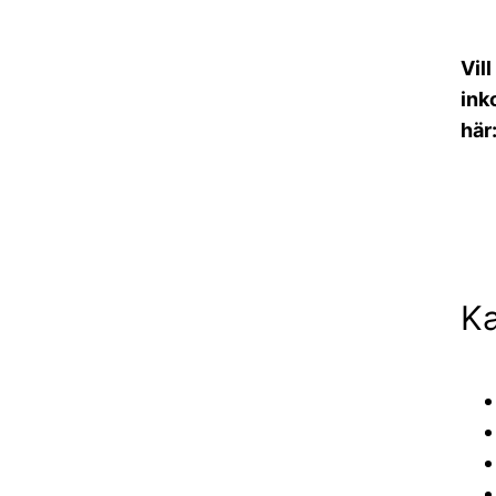
Vil
ink
här
Ka