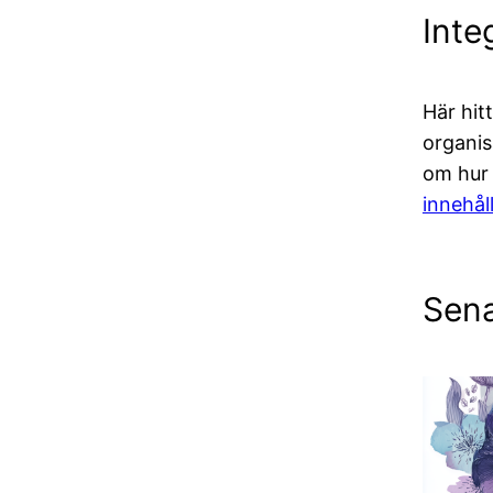
Inte
Här hit
organis
om hur v
innehål
Sena