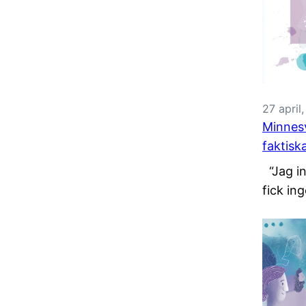
27 april
Minnesv
faktisk
“Jag in
fick ing