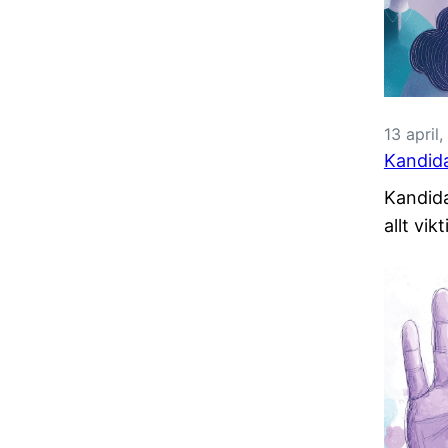
13 april
Kandida
Kandida
allt vik