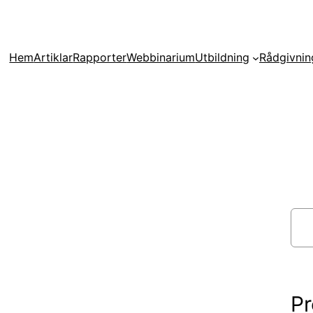
Hem
Artiklar
Rapporter
Webbinarium
Utbildning
Rådgivnin
S
ö
k
P