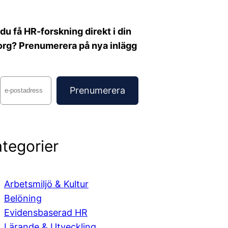
l du få HR-forskning direkt i din
org? Prenumerera på nya inlägg
:
tegorier
Arbetsmiljö & Kultur
Belöning
Evidensbaserad HR
Lärande & Utveckling