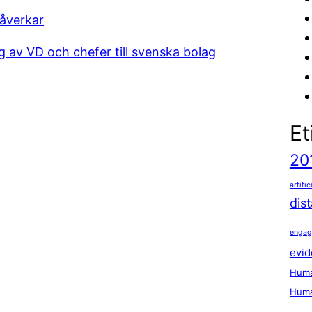
påverkar
ng av VD och chefer till svenska bolag
Et
20
artific
dis
enga
evid
Huma
Huma