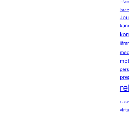
inform
inter
Jou
kan
kom
lära
med
mot
pers
pre
re
strat
virt