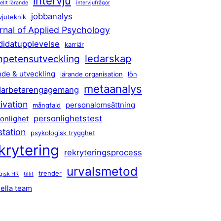
intervju
ellt lärande
intervjufrågor
jobbanalys
vjuteknik
rnal of Applied Psychology
didatupplevelse
karriär
ledarskap
petensutveckling
nde & utveckling
lärande organisation
lön
metaanalys
arbetarengagemang
ivation
personalomsättning
mångfald
personlighetstest
onlighet
station
psykologisk trygghet
krytering
rekryteringsprocess
urvalsmetod
trender
egisk HR
tillit
uella team