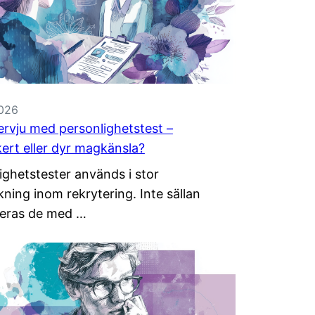
2026
ervju med personlighetstest –
kert eller dyr magkänsla?
ighetstester används i stor
kning inom rekrytering. Inte sällan
eras de med …