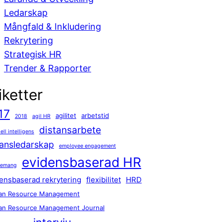
Ledarskap
Mångfald & Inkludering
Rekrytering
Strategisk HR
Trender & Rapporter
iketter
17
agilitet
arbetstid
2018
agil HR
distansarbete
iell intelligens
tansledarskap
employee engagement
evidensbaserad HR
gemang
ensbaserad rekrytering
flexibilitet
HRD
n Resource Management
n Resource Management Journal