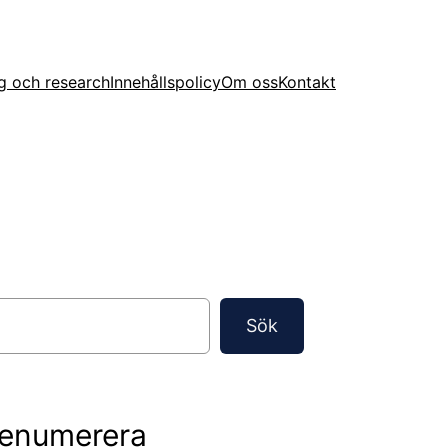
g och research
Innehållspolicy
Om oss
Kontakt
Sök
renumerera