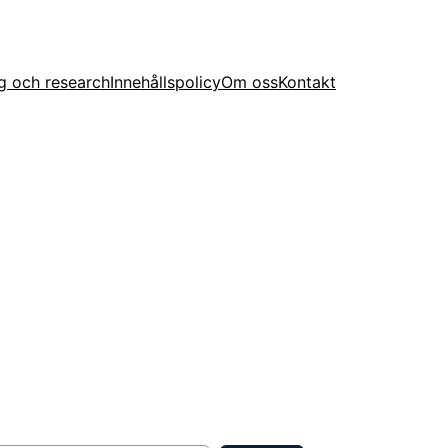
g och research
Innehållspolicy
Om oss
Kontakt