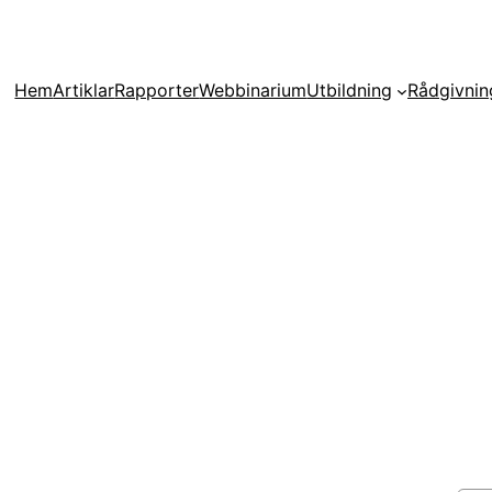
Hem
Artiklar
Rapporter
Webbinarium
Utbildning
Rådgivnin