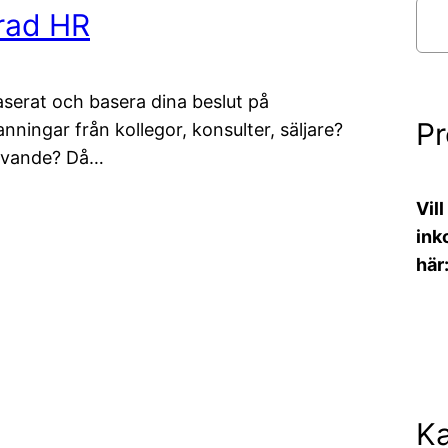
S
rad HR
ö
k
aserat och basera dina beslut på
P
nningar från kollegor, konsulter, säljare?
utövande? Då…
Vil
ink
här
Ka