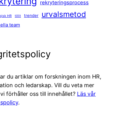
krytering
rekryteringsprocess
urvalsmetod
trender
egisk HR
tillit
uella team
gritetspolicy
tar du artiklar om forskningen inom HR,
ation och ledarskap. Vill du veta mer
i förhåller oss till innehållet?
Läs vår
lspolicy
.