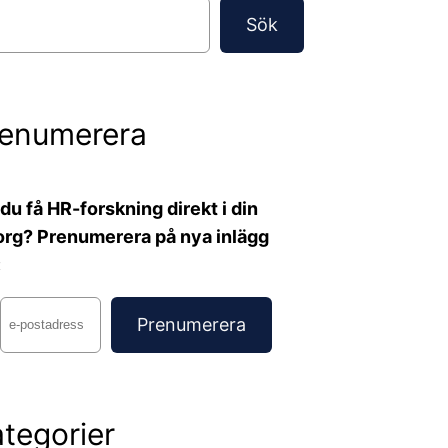
Sök
renumerera
l du få HR-forskning direkt i din
org? Prenumerera på nya inlägg
:
tegorier