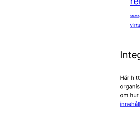
re
strat
virt
Inte
Här hit
organis
om hur v
innehål