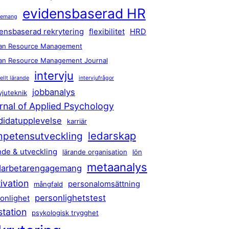
evidensbaserad HR
gemang
ensbaserad rekrytering
flexibilitet
HRD
n Resource Management
n Resource Management Journal
intervju
ellt lärande
intervjufrågor
jobbanalys
vjuteknik
rnal of Applied Psychology
didatupplevelse
karriär
ledarskap
petensutveckling
nde & utveckling
lärande organisation
lön
metaanalys
arbetarengagemang
ivation
personalomsättning
mångfald
personlighetstest
onlighet
station
psykologisk trygghet