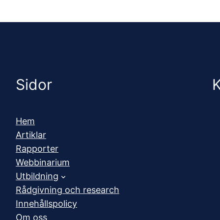
Sidor
K
Hem
Artiklar
Rapporter
Webbinarium
Utbildning
Rådgivning och research
Innehållspolicy
Om oss