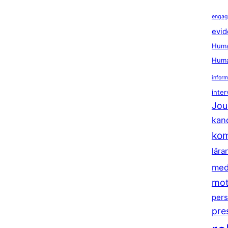
enga
evid
Huma
Huma
inform
inter
Jou
kan
kom
lära
med
mot
pers
pre