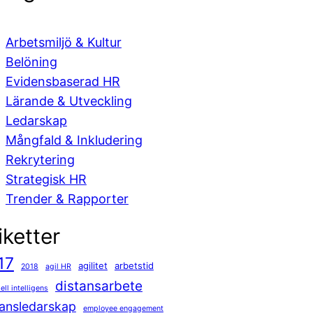
Arbetsmiljö & Kultur
Belöning
Evidensbaserad HR
Lärande & Utveckling
Ledarskap
Mångfald & Inkludering
Rekrytering
Strategisk HR
Trender & Rapporter
iketter
17
agilitet
arbetstid
2018
agil HR
distansarbete
iell intelligens
tansledarskap
employee engagement