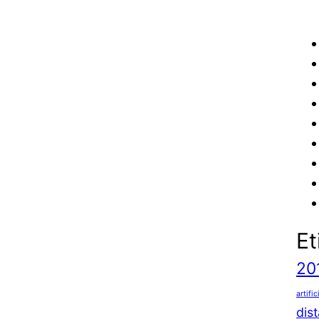
Et
20
artific
dis