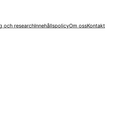
g och research
Innehållspolicy
Om oss
Kontakt