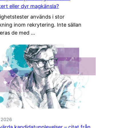
kert eller dyr magkänsla?
ighetstester används i stor
kning inom rekrytering. Inte sällan
eras de med …
, 2026
ärda kandidatupplevelser – citat från