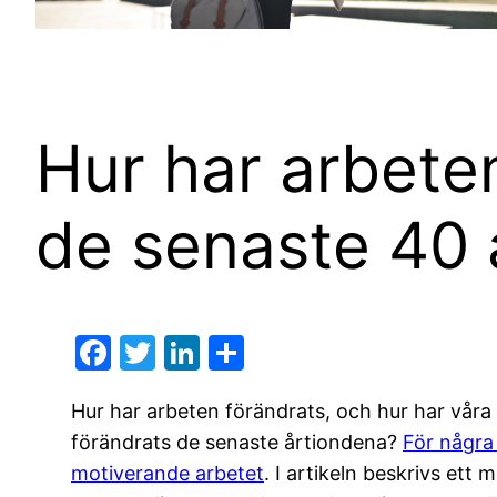
Hur har arbete
de senaste 40 
F
T
Li
D
a
w
n
el
Hur har arbeten förändrats, och hur har våra 
c
itt
k
a
förändrats de senaste årtiondena?
För några
e
er
e
motiverande arbetet
. I artikeln beskrivs ett
b
dI