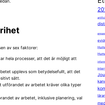
Et
edan.
20
artific
dis
rihet
enga
evid
sen av sex faktorer:
Huma
Huma
ar hela processer, att det är möjligt att
inform
inter
arbetet upplevs som betydelsefullt, att det
Jou
itivt sätt.
kan
tt utförandet av arbetet kräver olika typer
kom
lära
förandet av arbetet, inklusive planering, val
med