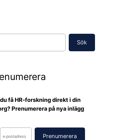
Sök
renumerera
l du få HR-forskning direkt i din
org? Prenumerera på nya inlägg
: