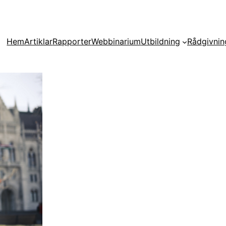
Hem
Artiklar
Rapporter
Webbinarium
Utbildning
Rådgivnin