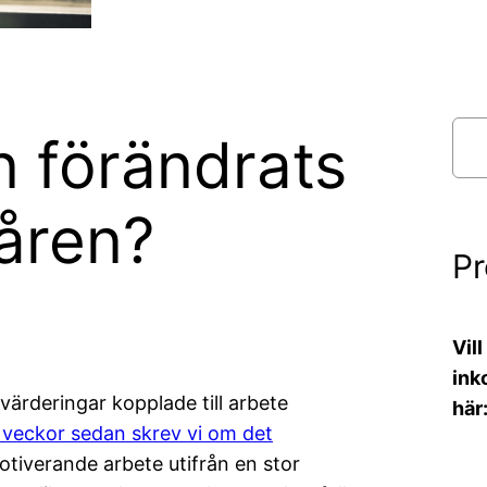
S
n förändrats
ö
k
åren?
P
Vil
ink
värderingar kopplade till arbete
här
 veckor sedan skrev vi om det
 motiverande arbete utifrån en stor