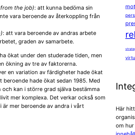
mot
 from the job)
: att kunna bedöma sin
pers
t inte vara beroende av återkoppling från
pre
re
)
: att vara beroende av andras arbete
rbetet, graden av samarbete.
strat
e ha ökat under den studerade tiden, men
virt
n ökning av tre av faktorerna.
er en variation av färdigheter hade ökat
gt beroende hade ökat sedan 1985. Med
Inte
en och kan i större grad själva bestämma
blivit mer komplexa. Det verkar också som
 är mer beroende av andra i vårt
Här hit
organis
om hur v
innehål