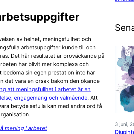
arbetsuppgifter
Sena
elsen av helhet, meningsfullhet och
ingsfulla arbetsuppgifter kunde till och
as. Det här resultatet är oroväckande på
 arbeten har blivit mer komplexa och
tt bedöma sin egen prestation inte har
Kan det vara en orsak bakom den ökande
ng att meningsfullhet i arbetet är en
ställelse, engagemang och välmående
. Att
vara betydelsefulla kan med andra ord få
rganisation.
3 juni, 
på mening i arbetet
Djupint