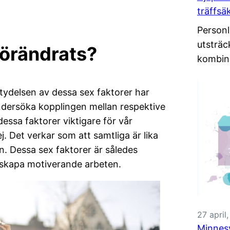
träffsä
Personl
utsträc
förändrats?
kombin
tydelsen av dessa sex faktorer har
ndersöka kopplingen mellan respektive
dessa faktorer viktigare för vår
ej. Det verkar som att samtliga är lika
n. Dessa sex faktorer är således
tt skapa motiverande arbeten.
27 april
Minnesv