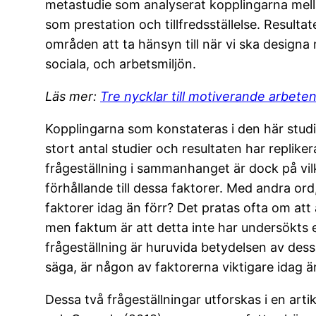
metastudie som analyserat kopplingarna mella
o
n
som prestation och tillfredsställelse. Resultate
o
områden att ta hänsyn till när vi ska designa 
k
sociala, och arbetsmiljön.
Läs mer:
Tre nycklar till motiverande arbete
Kopplingarna som konstateras i den här studi
stort antal studier och resultaten har replike
frågeställning i sammanhanget är dock på vilk
förhållande till dessa faktorer. Med andra or
faktorer idag än förr? Det pratas ofta om att
men faktum är att detta inte har undersökts e
frågeställning är huruvida betydelsen av dessa
säga, är någon av faktorerna viktigare idag ä
Dessa två frågeställningar utforskas i en ar