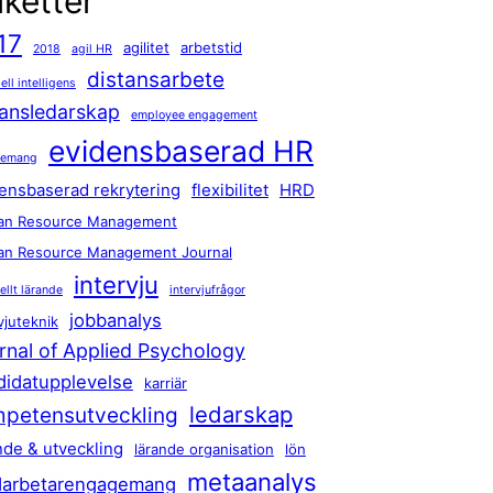
iketter
17
agilitet
arbetstid
2018
agil HR
distansarbete
iell intelligens
tansledarskap
employee engagement
evidensbaserad HR
gemang
ensbaserad rekrytering
flexibilitet
HRD
n Resource Management
n Resource Management Journal
intervju
ellt lärande
intervjufrågor
jobbanalys
vjuteknik
rnal of Applied Psychology
didatupplevelse
karriär
ledarskap
petensutveckling
nde & utveckling
lärande organisation
lön
metaanalys
arbetarengagemang