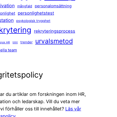
ivation
personalomsättning
mångfald
personlighetstest
onlighet
station
psykologisk trygghet
krytering
rekryteringsprocess
urvalsmetod
trender
egisk HR
tillit
uella team
gritetspolicy
tar du artiklar om forskningen inom HR,
ation och ledarskap. Vill du veta mer
i förhåller oss till innehållet?
Läs vår
lspolicy
.