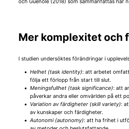
och Guenole (2018) som sammanfattas här n
Mer komplexitet och f
I studien undersöktes förändringar i upplevel
Helhet (task identity)
: att arbetet omfatt
följa ett förlopp från start till slut.
Meningsfullhet (task significance)
: att 
påverkar andra eller omvärlden på ett pos
Variation av färdigheter (skill variety)
: a
av kunskaper och färdigheter.
Autonomi (autonomy)
: att ha frihet i ut
av metoder och beslutsfattande.