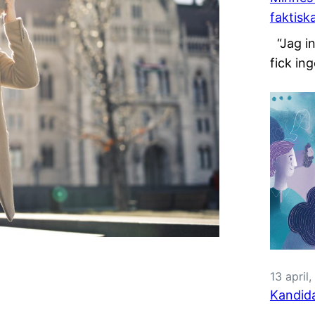
faktisk
“Jag in
fick ing
13 april
Kandida