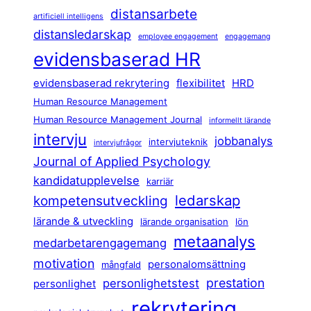
distansarbete
artificiell intelligens
distansledarskap
employee engagement
engagemang
evidensbaserad HR
evidensbaserad rekrytering
flexibilitet
HRD
Human Resource Management
Human Resource Management Journal
informellt lärande
intervju
jobbanalys
intervjuteknik
intervjufrågor
Journal of Applied Psychology
kandidatupplevelse
karriär
ledarskap
kompetensutveckling
lärande & utveckling
lärande organisation
lön
metaanalys
medarbetarengagemang
motivation
personalomsättning
mångfald
prestation
personlighetstest
personlighet
rekrytering