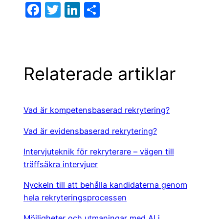
F
T
Li
D
a
w
n
el
c
itt
k
a
e
er
e
b
dI
Relaterade artiklar
o
n
o
Vad är kompetensbaserad rekrytering?
k
Vad är evidensbaserad rekrytering?
Intervjuteknik för rekryterare – vägen till
träffsäkra intervjuer
Nyckeln till att behålla kandidaterna genom
hela rekryteringsprocessen
Möjligheter och utmaningar med AI i