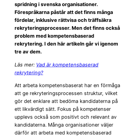
e
er
e
spridning i svenska organisationer.
b
dI
Förespråkarna påstår att det finns många
o
n
fördelar, inklusive rättvisa och träffsäkra
rekryteringsprocesser. Men det finns också
o
problem med kompetensbaserad
k
rekrytering. I den här artikeln går vi igenom
tre av dem.
Läs mer:
Vad är kompetensbaserad
rekrytering?
Att arbeta kompetensbaserat har en förmåga
att ge rekryteringsprocessen struktur, vilket
gör det enklare att bedöma kandidaterna på
ett likvärdigt sätt. Fokus på kompetenser
upplevs också som positivt och relevant av
kandidaterna. Många organisationer väljer
därför att arbeta med kompetensbaserad