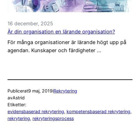
16 december, 2025
Är din organisation en lärande organisation?
För många organisationer är lärande högt upp på
agendan. Kunskaper och färdigheter …
Publicerat
9 maj, 2019
i
Rekrytering
av
Astrid
Etiketter:
evidensbaserad rekrytering
, 
kompetensbaserad rekrytering
, 
rekrytering
, 
rekryteringsprocess