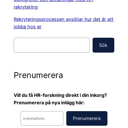
rekrytering
Rekryteringsprocessen avslöjar hur det är att
jobba hos er
S
Sök
ö
k
Prenumerera
Vill du få HR-forskning direkt i din inkorg?
Prenumerera på nya inlägg här: