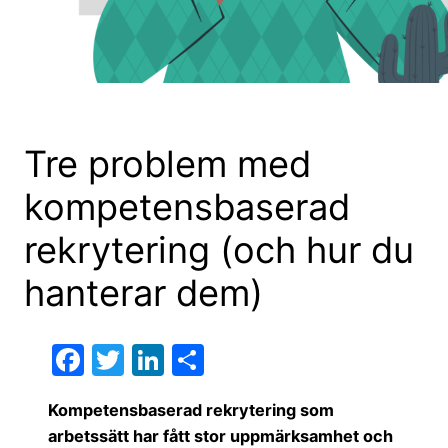
Tre problem med
kompetensbaserad
rekrytering (och hur du
hanterar dem)
F
T
Li
D
a
w
n
el
Kompetensbaserad rekrytering som
c
itt
k
a
arbetssätt har fått stor uppmärksamhet och