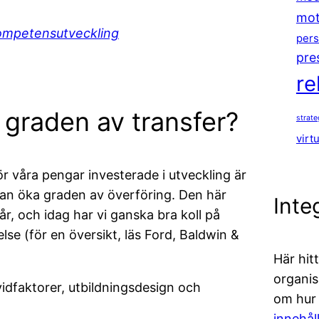
mot
kompetensutveckling
pers
pre
re
r graden av transfer?
strat
virt
ör våra pengar investerade i utveckling är
i kan öka graden av överföring. Den här
Inte
år, och idag har vi ganska bra koll på
se (för en översikt, läs Ford, Baldwin &
Här hit
organis
ividfaktorer, utbildningsdesign och
om hur v
innehål