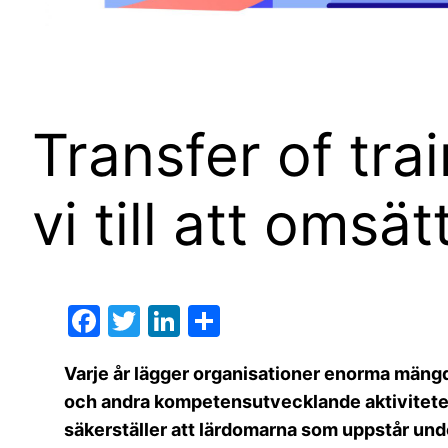
Transfer of trai
vi till att omsä
F
T
Li
D
a
w
n
el
Varje år lägger organisationer enorma mängde
c
itt
k
a
och andra kompetensutvecklande aktivitete
e
er
e
säkerställer att lärdomarna som uppstår under 