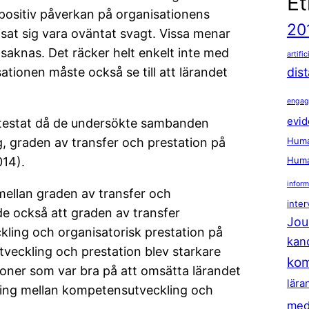
Et
 positiv påverkan på organisationens
20
isat sig vara oväntat svagt. Vissa menar
saknas. Det räcker helt enkelt inte med
artific
sationen måste också se till att lärandet
dis
enga
evid
 testat då de undersökte sambanden
 graden av transfer och prestation på
Huma
014).
Huma
inform
mellan graden av transfer och
inter
de också att graden av transfer
Jou
ling och organisatorisk prestation på
kan
veckling och prestation blev starkare
kom
ioner som var bra på att omsätta lärandet
lära
pling mellan kompetensutveckling och
med