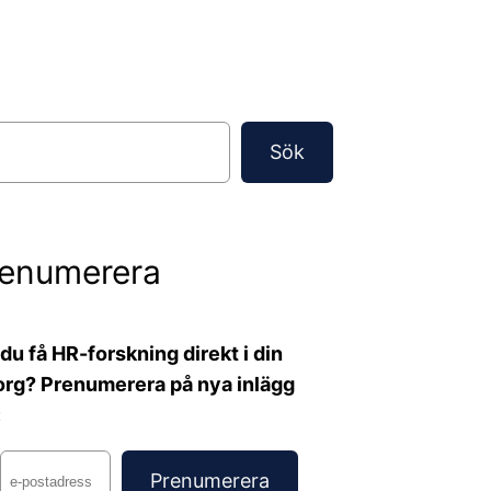
Sök
renumerera
l du få HR-forskning direkt i din
org? Prenumerera på nya inlägg
: