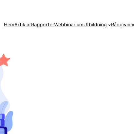
Hem
Artiklar
Rapporter
Webbinarium
Utbildning
Rådgivnin