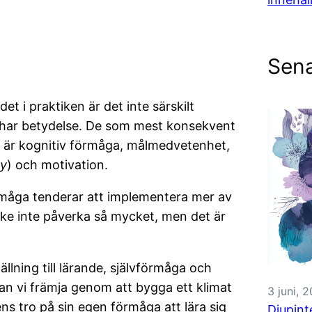
Sena
t i praktiken är det inte särskilt
m har betydelse. De som mest konsekvent
r är kognitiv förmåga, målmedvetenhet,
cy
) och motivation.
måga tenderar att implementera mer av
nske inte påverka så mycket, men det är
llning till lärande, självförmåga och
 kan vi främja genom att bygga ett klimat
3 juni, 
ens tro på sin egen förmåga att lära sig
Djupint