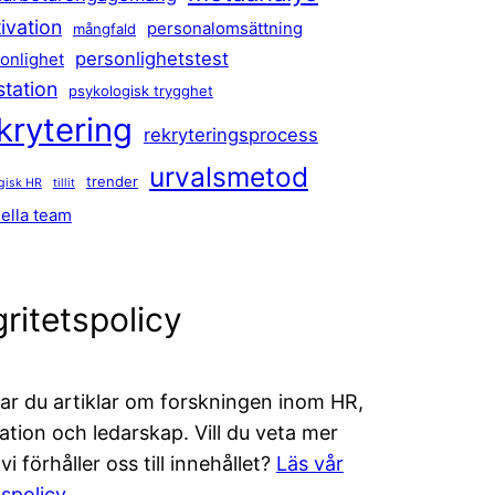
ivation
personalomsättning
mångfald
personlighetstest
onlighet
station
psykologisk trygghet
krytering
rekryteringsprocess
urvalsmetod
trender
egisk HR
tillit
uella team
gritetspolicy
tar du artiklar om forskningen inom HR,
ation och ledarskap. Vill du veta mer
i förhåller oss till innehållet?
Läs vår
lspolicy
.