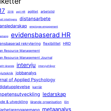
iketter
17
agilitet
arbetstid
2018
agil HR
distansarbete
iell intelligens
tansledarskap
employee engagement
evidensbaserad HR
gemang
ensbaserad rekrytering
flexibilitet
HRD
n Resource Management
n Resource Management Journal
intervju
ellt lärande
intervjufrågor
jobbanalys
vjuteknik
rnal of Applied Psychology
didatupplevelse
karriär
ledarskap
petensutveckling
nde & utveckling
lärande organisation
lön
metaanalys
arbetarengagemang