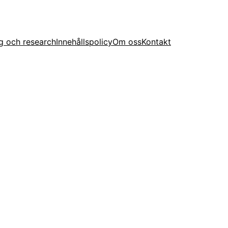
g och research
Innehållspolicy
Om oss
Kontakt