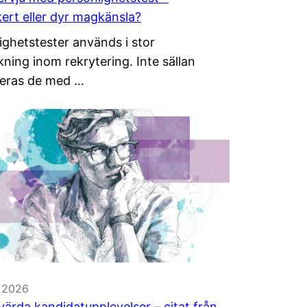
kert eller dyr magkänsla?
ighetstester används i stor
kning inom rekrytering. Inte sällan
eras de med …
, 2026
ärda kandidatupplevelser – citat från