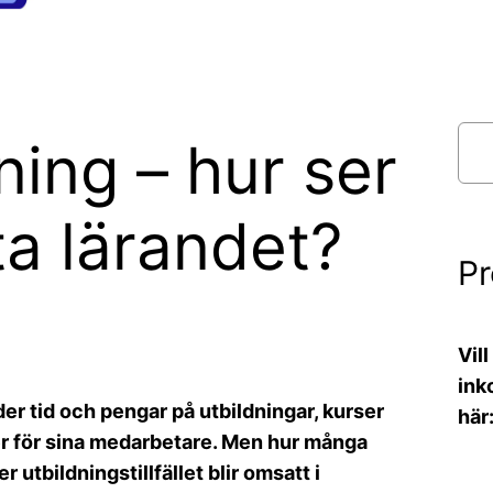
S
ning – hur ser
ö
k
tta lärandet?
P
Vil
ink
r tid och pengar på utbildningar, kurser
här
r för sina medarbetare. Men hur många
utbildningstillfället blir omsatt i