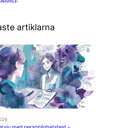
ste artiklarna
2026
ervju med personlighetstest –