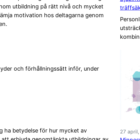
enom utbildning på rätt nivå och mycket
träffsä
 främja motivation hos deltagarna genom
Personl
en.
utsträc
kombin
tyder och förhållningssätt inför, under
ig ha betydelse för hur mycket av
27 april
m att erbjuda genomtänkta utbildningar av
Minnesv