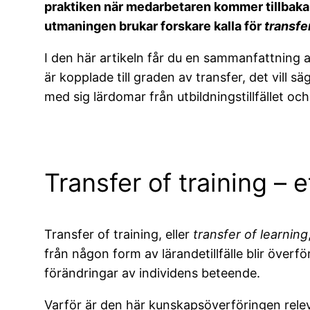
b
dI
praktiken när medarbetaren kommer tillbaka 
o
n
utmaningen brukar forskare kalla för
transfer
o
I den här artikeln får du en sammanfattning a
k
är kopplade till graden av transfer, det vill 
med sig lärdomar från utbildningstillfället oc
Transfer of training – 
Transfer of training, eller
transfer of learning
från någon form av lärandetillfälle blir överför
förändringar av individens beteende.
Varför är den här kunskapsöverföringen relev