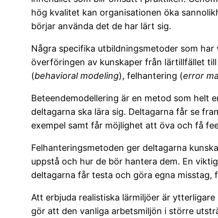
hög kvalitet kan organisationen öka sannolik
börjar använda det de har lärt sig.
Några specifika utbildningsmetoder som har v
överföringen av kunskaper från lärtillfället t
(
behavioral modeling
), felhantering (
error m
Beteendemodellering är en metod som helt e
deltagarna ska lära sig. Deltagarna får se f
exempel samt får möjlighet att öva och få fe
Felhanteringsmetoden ger deltagarna kunska
uppstå och hur de bör hantera dem. En vikti
deltagarna får testa och göra egna misstag, f
Att erbjuda realistiska lärmiljöer är ytterligar
gör att den vanliga arbetsmiljön i större utst