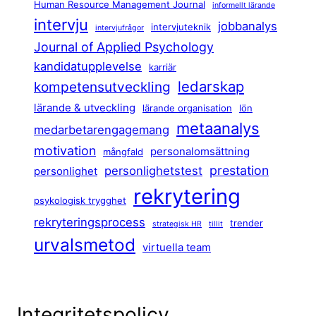
Human Resource Management Journal
informellt lärande
intervju
jobbanalys
intervjuteknik
intervjufrågor
Journal of Applied Psychology
kandidatupplevelse
karriär
ledarskap
kompetensutveckling
lärande & utveckling
lärande organisation
lön
metaanalys
medarbetarengagemang
motivation
personalomsättning
mångfald
prestation
personlighetstest
personlighet
rekrytering
psykologisk trygghet
rekryteringsprocess
trender
strategisk HR
tillit
urvalsmetod
virtuella team
Integritetspolicy