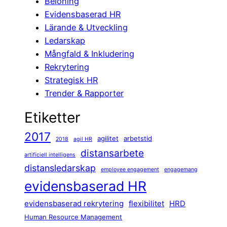
Belöning
Evidensbaserad HR
Lärande & Utveckling
Ledarskap
Mångfald & Inkludering
Rekrytering
Strategisk HR
Trender & Rapporter
Etiketter
2017
agilitet
arbetstid
2018
agil HR
distansarbete
artificiell intelligens
distansledarskap
employee engagement
engagemang
evidensbaserad HR
evidensbaserad rekrytering
flexibilitet
HRD
Human Resource Management